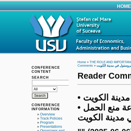
HOME
Home
>
THE ROLE AND IMPORTAN
Comments
>
CONFERENCE
CONTENT
Reader Com
SEARCH
ينة الكويت •
9 • مجموعة منع الحمل •
CONFERENCE
INFORMATION
»
Overview
 مدينة الكويت
»
Track Policies
»
Program
»
Presentations
»
Organizers and