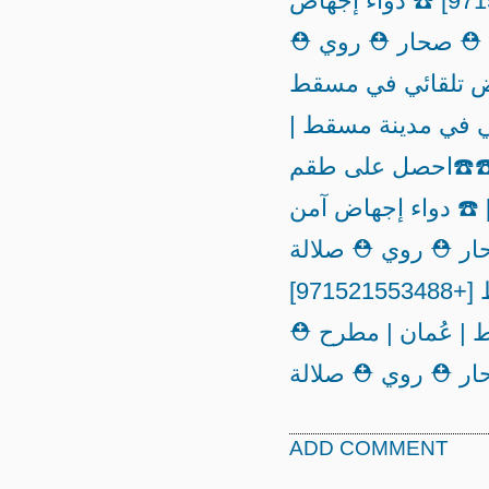
طقم إجهاض تلقائي في مسقط [+971521553488] ☎️ دواء إجهاض
⛑️ صحار ⛑️ روي ⛑️
 تلقائي في مسقط
ن وأصلي في مدينة مسقط |
️
☎️احصل على طقم
جهاض تلقائي في مسقط [+971521553488] ☎️ دواء إجهاض آمن
ر ⛑️ روي ⛑️ صلالة
☎️احصل على طقم إجهاض تلقائي في مسقط [+971521553488]
| عُمان | مطرح ⛑️
ADD COMMENT