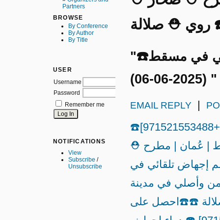
Partners
BROWSE
صلالة ☎️
By Conference
By Author
By Title
"☎️احصل على طقم إجهاض تلقائي في مسقط
USER
Username
Password
|
EMAIL REPLY
PO
Remember me
☎️احصل على طقم إجهاض تلقائي في مسقط [+971521553488]
NOTIFICATIONS
| عُمان | مطرح ⛑️
View
Subscribe
/
 إجهاض تلقائي في
Unsubscribe
واء إجهاض آمن وأصلي في مدينة
الة ☎️
☎️احصل على