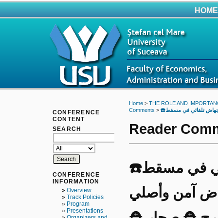
HOME
Home
>
THE ROLE AND IMPORTAN
Comments
>
CONFERENCE
CONTENT
Reader Com
SEARCH
☎️احصل على طقم إجهاض تلقائي في مسقط
CONFERENCE
INFORMATION
 دواء إجهاض آمن وأصلي
»
Overview
»
Track Policies
»
Program
»
Presentations
رح ⛑️ صحار ⛑️
»
Organizers and