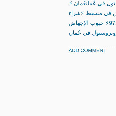
ل في عُمان
عُمان ⚡
 الإجهاض في مسقط ⚡شراء
عُمان ⚡ +971521553488⚡ حبوب الإجهاض
بروستول في عُمان
ADD COMMENT