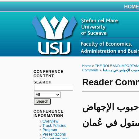
HOME
Home
>
THE ROLE AND IMPORTAN
Comments
>
CONFERENCE
CONTENT
Reader Com
SEARCH
 ⚡ +971521553488⚡ حبوب الإجهاض
CONFERENCE
INFORMATION
ول في عُمان
»
Overview
»
Track Policies
»
Program
»
Presentations
»
Organizers and